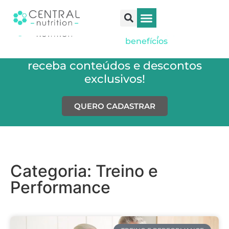
Whey isolado e
hidrolisado:
diferenças e
Saúde e Bem-Estar
Treino e Performance
SEJA REVENDEDOR
SEJA PRESCRITOR
benefícios
Cadastre-se em nossa newsletter e
receba conteúdos e descontos
exclusivos!
QUERO CADASTRAR
Categoria: Treino e
Performance