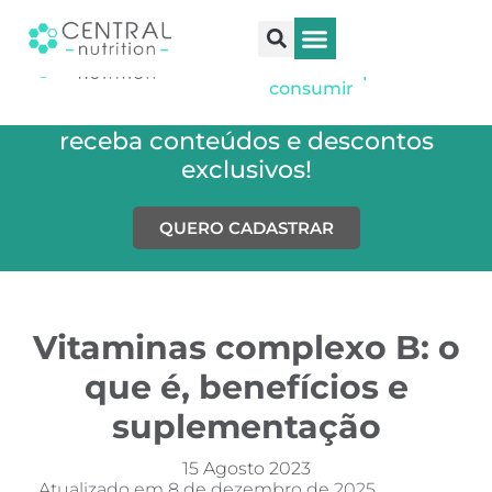
Fibras alimentares:
quantidades e
alimentos para
Saúde e Bem-Estar
Treino e Performance
SEJA REVENDEDOR
SEJA PRESCRITOR
consumir
Cadastre-se em nossa newsletter e
receba conteúdos e descontos
exclusivos!
QUERO CADASTRAR
Vitaminas complexo B: o
que é, benefícios e
suplementação
15 Agosto 2023
Atualizado em 8 de dezembro de 2025