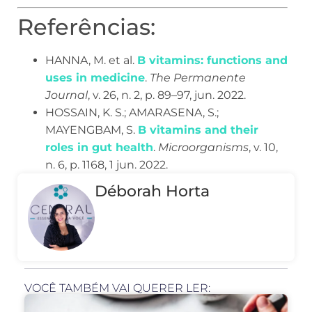
Referências:
HANNA, M. et al.
B vitamins: functions and
uses in medicine
.
The Permanente
Journal
, v. 26, n. 2, p. 89–97, jun. 2022.
HOSSAIN, K. S.; AMARASENA, S.;
MAYENGBAM, S.
B vitamins and their
roles in gut health
.
Microorganisms
, v. 10,
n. 6, p. 1168, 1 jun. 2022.
Déborah Horta
VOCÊ TAMBÉM VAI QUERER LER: