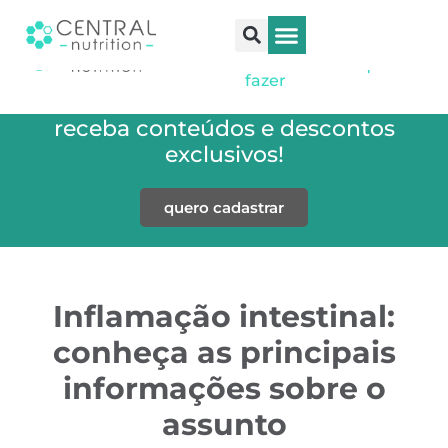
tipos de colesterol:
causas, como
identificar e o que
saúde e bem-estar
treino e performance
seja revendedor
fazer
Cadastre-se em nossa newsletter e
receba conteúdos e descontos
exclusivos!
quero cadastrar
Inflamação intestinal:
conheça as principais
informações sobre o
assunto