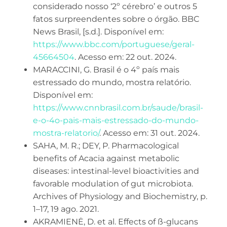
considerado nosso ‘2º cérebro’ e outros 5
fatos surpreendentes sobre o órgão. BBC
News Brasil, [s.d.]. Disponível em:
https://www.bbc.com/portuguese/geral-
45664504
. Acesso em: 22 out. 2024.
MARACCINI, G. Brasil é o 4º país mais
estressado do mundo, mostra relatório.
Disponível em:
https://www.cnnbrasil.com.br/saude/brasil-
e-o-4o-pais-mais-estressado-do-mundo-
mostra-relatorio/
. Acesso em: 31 out. 2024.
SAHA, M. R.; DEY, P. Pharmacological
benefits of Acacia against metabolic
diseases: intestinal-level bioactivities and
favorable modulation of gut microbiota.
Archives of Physiology and Biochemistry, p.
1–17, 19 ago. 2021.
AKRAMIENĖ, D. et al. Effects of ß-glucans