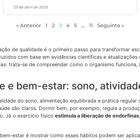
29 de abril de 2025
« Anterior
1
2
3
4
5
…
11
Seguinte »
ação de qualidade é o primeiro passo para transformar esco
uzidos com base em evidências científicas e atualizações
as: trata-se de compreender como o organismo funciona, ide
e bem-estar: sono, atividade
dade do sono, alimentação equilibrada e prática regular de
úde são claros. Dormir bem, por exemplo, regula a produ
o. Já o exercício físico
estimula a liberação de endorfinas
bem-estar é mostrar como esses hábitos podem ser aplicado