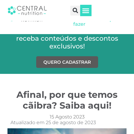
Tipos de colesterol:
causas, como
identificar e o que
Saúde e Bem-Estar
Treino e Performance
SEJA REVENDEDOR
SEJA PRESCRITOR
fazer
Cadastre-se em nossa newsletter e
receba conteúdos e descontos
exclusivos!
QUERO CADASTRAR
Afinal, por que temos
cãibra? Saiba aqui!
15 Agosto 2023
Atualizado em 25 de agosto de 2023