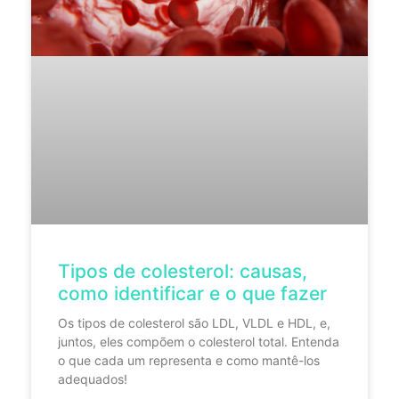
Tipos de colesterol: causas,
como identificar e o que fazer
Os tipos de colesterol são LDL, VLDL e HDL, e,
juntos, eles compõem o colesterol total. Entenda
o que cada um representa e como mantê-los
adequados!