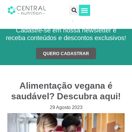
Fibras alimentares:
quantidades e alimentos
para consumir
Saúde e Bem-Estar
Treino e Performance
SEJA REVENDEDOR
SEJA PRESCRITOR
Cadastre-se em nossa newsletter e
receba conteúdos e descontos exclusivos!
QUERO CADASTRAR
Alimentação vegana é
saudável? Descubra aqui!
29 Agosto 2023